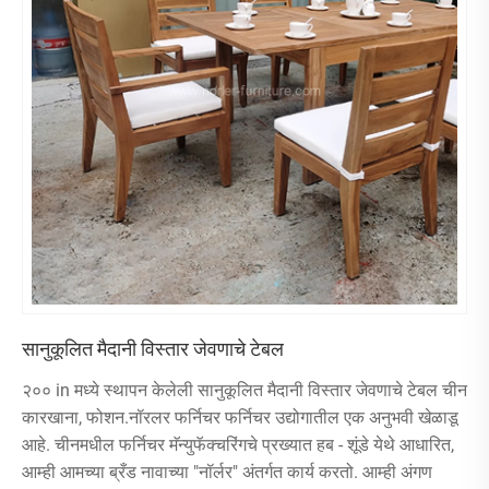
सानुकूलित मैदानी विस्तार जेवणाचे टेबल
२०० in मध्ये स्थापन केलेली सानुकूलित मैदानी विस्तार जेवणाचे टेबल चीन
कारखाना, फोशन.नॉरलर फर्निचर फर्निचर उद्योगातील एक अनुभवी खेळाडू
आहे. चीनमधील फर्निचर मॅन्युफॅक्चरिंगचे प्रख्यात हब - शूंडे येथे आधारित,
आम्ही आमच्या ब्रँड नावाच्या "नॉर्लर" अंतर्गत कार्य करतो. आम्ही अंगण