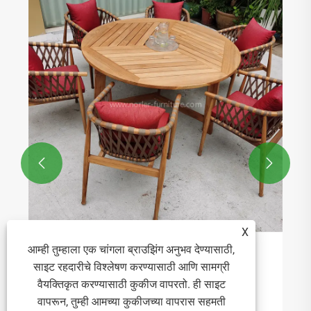


X
आम्ही तुम्हाला एक चांगला ब्राउझिंग अनुभव देण्यासाठी,
दीर्घकाळ टिकणाऱ्या फर्निचरसाठी टीक वुड डायनिंग ही
साइट रहदारीचे विश्लेषण करण्यासाठी आणि सामग्री
सर्वोत्तम निवड का आहे
वैयक्तिकृत करण्यासाठी कुकीज वापरतो. ही साइट
अधिक प i हा >>
वापरून, तुम्ही आमच्या कुकीजच्या वापरास सहमती