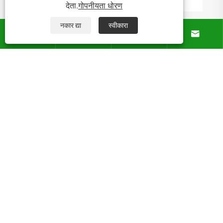
देता.
गोपनीयता धोरण
नकार द्या
स्वीकारा




आमच्याबद्दल
उत्पादने
बातम्या
आमच्याशी संपर्क साधा
कॉपीराइट © 2025 फोशन नॉरलर फर्निचर कंपनी, लि. सर्व हक्क राखीव.
Links
Sitemap
RSS
XML
गोपनीयता धोरण