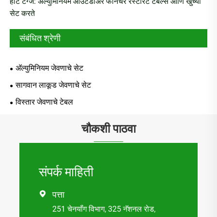
हॉट टॅग्ज: अ‍ॅल्युमिनियम आउटडोअर फर्निचर रेस्टॉरंट टेबल्स आणि खुर्च्या
सेट करते
संबंधित श्रेणी
अ‍ॅल्युमिनियम जेवणाचे सेट
सागवान लाकूड जेवणाचे सेट
विस्तार जेवणाचे टेबल
चौकशी पाठवा
संपर्क माहिती
पत्ता

251 चेनयॉंग विभाग, 325 नॅशनल रोड,