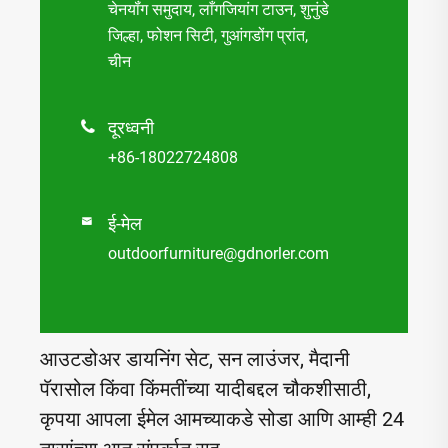
चेनयॉंग समुदाय, लाँगजियांग टाउन, शुनुंडे
जिल्हा, फोशन सिटी, गुआंगडोंग प्रांत,
चीन
दूरध्वनी

+86-18022724808
ई-मेल

outdoorfurniture@gdnorler.com
आउटडोअर डायनिंग सेट, सन लाउंजर, मैदानी
पॅरासोल किंवा किंमतींच्या यादीबद्दल चौकशीसाठी,
कृपया आपला ईमेल आमच्याकडे सोडा आणि आम्ही 24