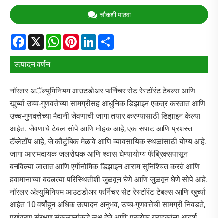
चौकशी पाठवा
Facebook
X
WhatsApp
Pinterest
LinkedIn
Share
उत्पादन वर्णन
नॉरलर अॅल्युमिनियम आउटडोअर फर्निचर सेट रेस्टॉरंट टेबल्स आणि
खुर्च्या उच्च-गुणवत्तेच्या सामग्रीसह आधुनिक डिझाइन एकत्र करतात आणि
उच्च-गुणवत्तेच्या मैदानी जेवणाची जागा तयार करण्यासाठी डिझाइन केल्या
आहेत. जेवणाचे टेबल सोपे आणि मोहक आहे, एक सपाट आणि प्रशस्त
टॅब्लेटॉप आहे, जे कौटुंबिक मेळावे आणि व्यावसायिक स्थळांसाठी योग्य आहे.
जागा आरामदायक जलरोधक आणि श्वास घेण्यायोग्य फॅब्रिक्सपासून
बनविल्या जातात आणि एर्गोनोमिक डिझाइन आराम सुनिश्चित करते आणि
हवामानाच्या बदलत्या परिस्थितीशी जुळवून घेणे आणि जुळवून घेणे सोपे आहे.
नॉरलर अ‍ॅल्युमिनियम आउटडोअर फर्निचर सेट रेस्टॉरंट टेबल्स आणि खुर्च्या
आहेत 10 वर्षांहून अधिक उत्पादन अनुभव, उच्च-गुणवत्तेची सामग्री निवडते,
पर्यावरण संरक्षण संकल्पनांकडे लक्ष देते आणि प्रत्येक ग्राहकांना आदर्श