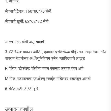
1. आकार:
जेवणाचे टेबल: 160*80*75 सेमी
जेवणाचे खुर्ची: 62*62*82 सेमी
२. रंग: रंग पर्यायी असू शकतो
3. मॅटेरियल: पावडर कोटिंग, हवामान प्रतिरोधक पीई रतन +चहा टेबल टॉप
वापरुन मैदानीसह अॅल्युमिनियम फ्रेम: प्लास्टिकचे लाकूड
P. पॅकेज: डीफॉल्ट पॅकेजिंग बबल पॅकसह क्राफ्ट पेपर आहे
M.मोक: उत्पादनाचा एमओक्यू स्टाईल मॉडेलवर अवलंबून असतो
6. पेमेंट अटी: टी/टी द्वारे
उत्पादन तपशील