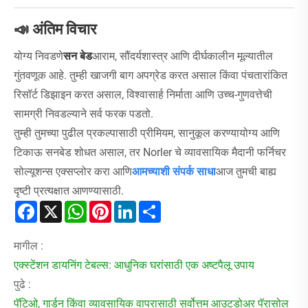
📣 अंतिम विचार
योग्य निवडणे
सन बेड
आराम, सौंदर्यशास्त्र आणि दीर्घकालीन मूल्यातील
गुंतवणूक आहे. तुम्ही खाजगी बाग अपग्रेड करत असाल किंवा पंचतारांकित
रिसॉर्ट डिझाइन करत असाल, विश्वासार्ह निर्माता आणि उच्च-गुणवत्तेची
सामग्री निवडल्याने सर्व फरक पडतो.
तुम्ही तुमच्या पुढील प्रकल्पासाठी प्रीमियम, सानुकूल करण्यायोग्य आणि
टिकाऊ सनबेड शोधत असाल, तर Norler चे व्यावसायिक मैदानी फर्निचर
सोल्यूशन्स एक्सप्लोर करा आणि
आमच्याशी संपर्क साधा
आज तुमची बाह्य
दृष्टी प्रत्यक्षात आणण्यासाठी.
Facebook
X
WhatsApp
Pinterest
LinkedIn
Share
मागील :
एक्स्टेंशन डायनिंग टेबल्स: आधुनिक घरांसाठी एक अष्टपैलू उपाय
पुढे :
पॅटिओ, गार्डन किंवा व्यावसायिक वापरासाठी सर्वोत्तम आउटडोअर पॅरासोल