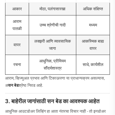
मोठा, पलंगासारखा
अधिक संक्षिप्त
आकार
आराम
उच्च श्रेणीची गादी
मध्यम
पातळी
लक्झरी आणि व्यावसायिक
आकस्मिक बाह्य
वापर
जागा
वापर
आधुनिक, प्रीमियम
साधे, कार्यशील
रचना
सौंदर्यशास्त्र
आराम, व्हिज्युअल प्रभाव आणि टिकाऊपणा या प्राधान्यक्रम असल्यास,
अ
सन बेड
श्रेष्ठ निवड आहे.
3. बाहेरील जागांसाठी सन बेड का आवश्यक आहेत
आधुनिक आउटडोअर लिव्हिंग हा आता नंतरचा विचार नाही - तो इनडोअर