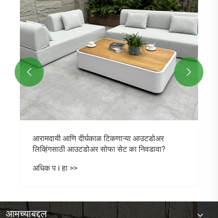
अधिक प i हा >>


आमच्याबद्दल