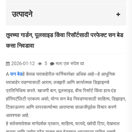
उत्पादने
तुमच्या गार्डन, पूलसाइड किंवा रिसॉर्टसाठी परफेक्ट सन बेड
कसा निवडावा
2026-01-12
5
मला एक संदेश द्या
A
सन बेड
हे केवळ घराबाहेरील फर्निचरपेक्षा अधिक आहे—हे आधुनिक
घराबाहेर राहण्यासाठी आराम, लक्झरी आणि कार्यात्मक डिझाइनचे
प्रतिनिधित्व करते. खाजगी बाग, पूलसाइड, बीच रिसॉर्ट किंवा हाय-एंड
हॉस्पिटॅलिटी प्रकल्प असो, योग्य सन बेड निवडण्यासाठी साहित्य, डिझाइन,
टिकाऊपणा आणि वापरकर्त्याच्या आरामाचा काळजीपूर्वक विचार करणे
आवश्यक आहे.
हे सर्वसमावेशक मार्गदर्शक प्रकार, साहित्य, फायदे, खरेदी टिपा, देखभाल
सल्ला आणि उद्योग ट्रेंड यासह सन बेडबद्दल आपल्याला माहित असणे