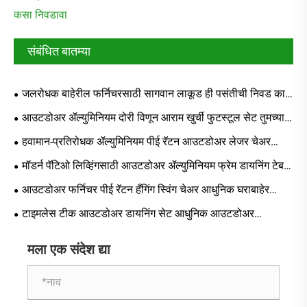
कसा निवडावा
संबंधित बातम्या
जलरोधक बाहेरील फर्निचरसाठी सागवान लाकूड ही पसंतीची निवड का
आहे जी दशके टिकते?
आउटडोअर ॲल्युमिनियम दोरी विणून आराम खुर्ची फुटस्टूल सेट तुमच्या
बाहेरच्या राहण्याच्या जागेचे रूपांतर कसे करू शकतो
हवामान-प्रतिरोधक ॲल्युमिनियम पीई रॅटन आउटडोअर लेजर चेअर
तुमच्या बाहेरच्या राहण्याच्या जागेचे रूपांतर कसे करू शकते
मॉडर्न पॅटिओ लिव्हिंगसाठी आउटडोअर ॲल्युमिनियम फ्रेम डायनिंग टेबल
आणि खुर्च्या का निवडा
आउटडोअर फर्निचर पीई रॅटन हँगिंग स्विंग चेअर आधुनिक घराबाहेर
राहण्यासाठी योग्य पर्याय का आहे?
टाइमलेस टीक आउटडोअर डायनिंग सेट आधुनिक आउटडोअर
स्पेसेसमध्ये नैसर्गिक लालित्य आणतो
मला एक संदेश द्या