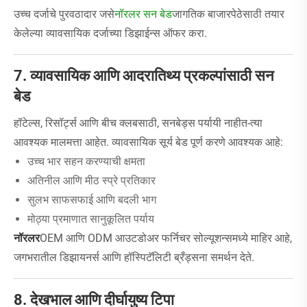
उच्च दर्जाचे पुरवठादार जसे
नॉरलर सन बेड
जागतिक बाजारपेठेसाठी तयार
केलेल्या व्यावसायिक दर्जाच्या डिझाईन्स ऑफर करा.
7. व्यावसायिक आणि आदरातिथ्य प्रकल्पांसाठी सन
बेड
हॉटेल्स, रिसॉर्ट्स आणि बीच क्लबसाठी, सनबेड्स पर्यायी नाहीत-त्या
आवश्यक मालमत्ता आहेत. व्यावसायिक सूर्य बेड पूर्ण करणे आवश्यक आहे:
उच्च भार सहन करण्याची क्षमता
अतिनील आणि मीठ स्प्रे प्रतिकार
सुलभ साफसफाई आणि बदली भाग
मोठ्या प्रमाणात सानुकूलित पर्याय
नॉरलर
OEM आणि ODM आउटडोअर फर्निचर सोल्यूशन्समध्ये माहिर आहे,
जगभरातील डिझायनर्स आणि हॉस्पिटॅलिटी ब्रँड्सना समर्थन देते.
8. देखभाल आणि दीर्घायुष्य टिपा