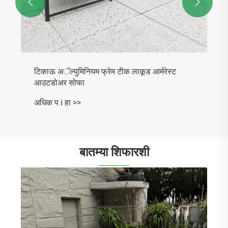


बातम्या शिफारशी
आउटडोअर स्पेस अपग्रेड: पॅटिओ ते "सेकंड लिव्हिंग रूम"
पर्यंत नवीन जीवनशैली