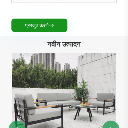
प्रस्तुत करणे

नवीन उत्पादन
अ‍ॅल्युमिनियम सिंगल चेअर सोफा फूटरेस्ट संयोजन
अधिक प i हा >>