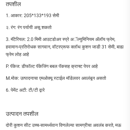
तपशील
1. आकार: 205*133*193 सेमी
२. रंग: रंग पर्यायी असू शकतो
3. मॅटेरियल: 2.0 मिमी आउटडोअर स्प्रे अॅल्युमिनियम अ‍ॅलॉय फ्रेम,
हवामान-प्रतिरोधक सागवान, वॉटरप्रूफ क्लॉथ कुशन जाडी 31 सेमी, बाह्य
फ्रेम लोह आहे
P. पॅकेज: डीफॉल्ट पॅकेजिंग बबल पॅकसह क्राफ्ट पेपर आहे
M.मोक: उत्पादनाचा एमओक्यू स्टाईल मॉडेलवर अवलंबून असतो
6. पेमेंट अटी: टी/टी द्वारे
उत्पादन तपशील
दोरी कुशन सीट उच्च-सामर्थ्यवान विणलेल्या सामग्रीचा अवलंब करते, मऊ