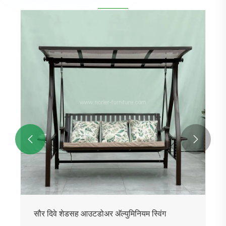


सौर दिवे शेडसह आउटडोअर अ‍ॅल्युमिनियम स्विंग