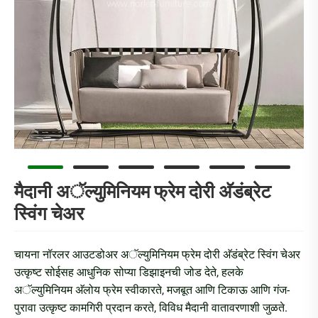
मैदानी अॅल्युमिनियम फ्रेम दोरी अ‍ॅडंब्रेट
स्विंग चेअर
चायना नॉरलर आउटडोअर अॅल्युमिनियम फ्रेम दोरी अ‍ॅडंब्रेट स्विंग चेअर
उत्कृष्ट सोईसह आधुनिक सोप्या डिझाइनची जोड देते, हलके
अॅल्युमिनियम अ‍ॅलोय फ्रेम स्वीकारते, मजबूत आणि टिकाऊ आणि गंज-
पुरावा उत्कृष्ट कामगिरी प्रदान करते, विविध मैदानी वातावरणाशी जुळते.