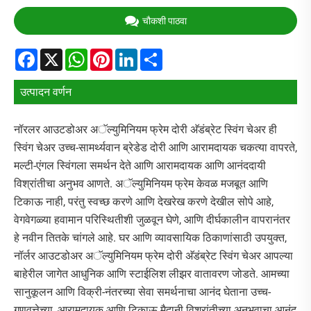
चौकशी पाठवा
Facebook
X
WhatsApp
Pinterest
LinkedIn
Share
उत्पादन वर्णन
नॉरलर आउटडोअर अॅल्युमिनियम फ्रेम दोरी अ‍ॅडंब्रेट स्विंग चेअर ही
स्विंग चेअर उच्च-सामर्थ्यवान ब्रेडेड दोरी आणि आरामदायक चकत्या वापरते,
मल्टी-एंगल स्विंगला समर्थन देते आणि आरामदायक आणि आनंददायी
विश्रांतीचा अनुभव आणते. अॅल्युमिनियम फ्रेम केवळ मजबूत आणि
टिकाऊ नाही, परंतु स्वच्छ करणे आणि देखरेख करणे देखील सोपे आहे,
वेगवेगळ्या हवामान परिस्थितीशी जुळवून घेणे, आणि दीर्घकालीन वापरानंतर
हे नवीन तितके चांगले आहे. घर आणि व्यावसायिक ठिकाणांसाठी उपयुक्त,
नॉर्लर आउटडोअर अॅल्युमिनियम फ्रेम दोरी अ‍ॅडंब्रेट स्विंग चेअर आपल्या
बाहेरील जागेत आधुनिक आणि स्टाईलिश लीझर वातावरण जोडते. आमच्या
सानुकूलन आणि विक्री-नंतरच्या सेवा समर्थनाचा आनंद घेताना उच्च-
गुणवत्तेच्या, आरामदायक आणि टिकाऊ मैदानी विश्रांतीच्या अनुभवाचा आनंद