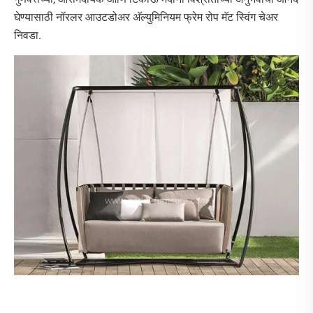
घेण्यासाठी नॉरलर आउटडोअर अ‍ॅल्युमिनियम फ्रेम रोप मॅट स्विंग चेअर
निवडा.