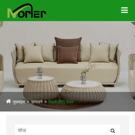
मुख्यपृष्ठ
उत्पादने
मैदानी हँगिंग चेअर