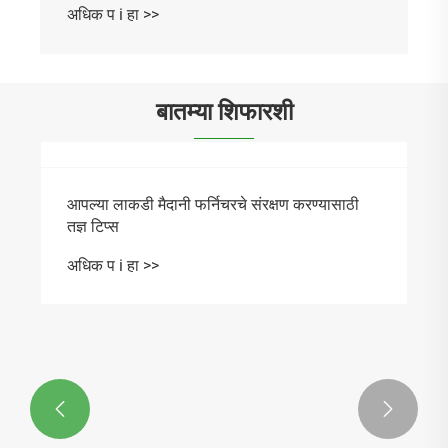
अधिक प i हा >>
बातम्या शिफारशी

