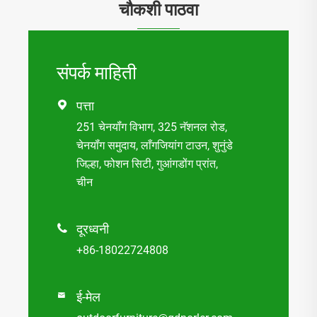
चौकशी पाठवा
संपर्क माहिती
पत्ता

251 चेनयॉंग विभाग, 325 नॅशनल रोड,
चेनयॉंग समुदाय, लाँगजियांग टाउन, शुनुंडे
जिल्हा, फोशन सिटी, गुआंगडोंग प्रांत,
चीन
दूरध्वनी

+86-18022724808
ई-मेल
