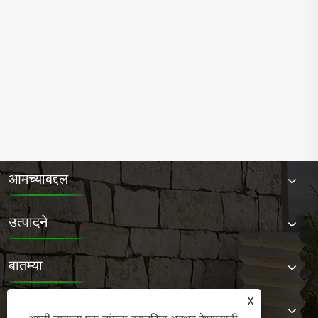
आपल्या लाकडी मैदानी फर्निचरचे संरक्षण करण्यासाठी
तज्ञ टिप्स
अधिक प i हा >>
आमच्याबद्दल
उत्पादने
बातम्या
X
आमच्याशी संपर्क साधा