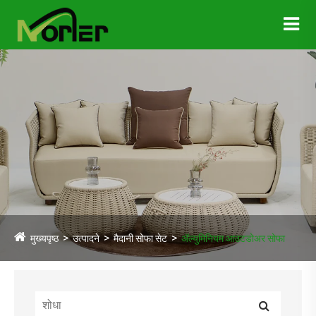
मुख्यपृष्ठ
उत्पादने
मैदानी सोफा सेट
अ‍ॅल्युमिनियम आउटडोअर सोफा