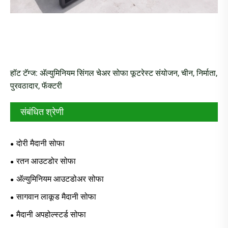
हॉट टॅग्ज: अ‍ॅल्युमिनियम सिंगल चेअर सोफा फूटरेस्ट संयोजन, चीन, निर्माता,
पुरवठादार, फॅक्टरी
संबंधित श्रेणी
दोरी मैदानी सोफा
रतन आउटडोर सोफा
अ‍ॅल्युमिनियम आउटडोअर सोफा
सागवान लाकूड मैदानी सोफा
मैदानी अपहोल्स्टर्ड सोफा