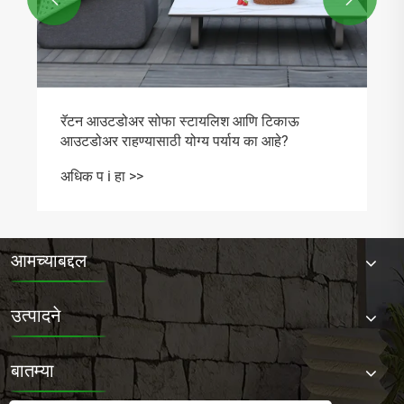
रॅटन आउटडोअर सोफा स्टायलिश आणि टिकाऊ
आउटडोअर राहण्यासाठी योग्य पर्याय का आहे?
अधिक प i हा >>
आमच्याबद्दल
उत्पादने
बातम्या