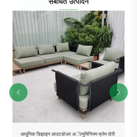
संबंधित उत्पादने


आधुनिक डिझाइन आउटडोअर अॅल्युमिनियम फ्रेम दोरी