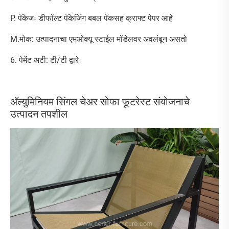
P. पॅकेजः डीफॉल्ट पॅकेजिंग बबल पॅकसह क्राफ्ट पेपर आहे
M.मोक: उत्पादनाचा एमओक्यू स्टाईल मॉडेलवर अवलंबून असतो
6. पेमेंट अटी: टी/टी द्वारे
अ‍ॅल्युमिनियम सिंगल चेअर सोफा फूटरेस्ट संयोजनाचे
उत्पादन तपशील