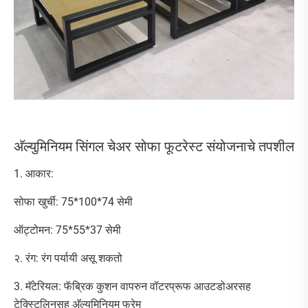
अ‍ॅल्युमिनियम सिंगल चेअर सोफा फूटरेस्ट संयोजनाचे तपशील
1. आकार:
सोफा खुर्ची: 75*100*74 सेमी
ऑट्टोमन: 75*55*37 सेमी
२. रंग: रंग पर्यायी असू शकतो
3. मॅटेरियल: फॅब्रिक कुशन वापरुन वॉटरप्रूफ आउटडोअरसह
टेक्स्टिलिनसह अ‍ॅल्युमिनियम फ्रेम