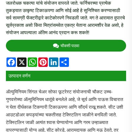
जलरोधक चकत्या यांचे संयोजन वापरले जाते. फर्निचरच्या प्रत्येक
तुकड्यात उत्कृष्ट टिकाऊपणा आणि सोई आहे हे सुनिश्चित करण्यासाठी
सर्व सामग्री फॅक्टरीद्वारे काटेकोरपणे निवडली जाते. मग ते आरामात दुपारचे
सूर्यप्रकाश असो किंवा मित्रांसमवेत एकत्र येताना आरामशीर वेळ असो, हे
संयोजन आपल्याला अंतिम आनंद प्रदान करू शकते!
चौकशी पाठवा
Facebook
X
WhatsApp
Pinterest
LinkedIn
Share
उत्पादन वर्णन
अ‍ॅल्युमिनियम सिंगल चेअर सोफा फूटरेस्ट संयोजनाची चौकट उच्च-
गुणवत्तेच्या अ‍ॅल्युमिनियम धातूंचे बनलेले आहे, जे सूर्य आणि पाऊस विचारात
न घेता दीर्घकाळ टिकणारी टिकाऊपणा आणि सौंदर्य राखू शकते. सीट उशी
आउटडोअर कपड्यांच्या चकतीसह टेक्स्टिलिन जाळीने बनविली जाते.
टेक्स्टिलिन जाळी अत्यंत श्वास घेण्यायोग्य आणि गरम उन्हाळ्यात
वापरण्यासाठी योग्य आहे, सीट कोरडे, आरामदायक आणि मऊ ठेवते, तर