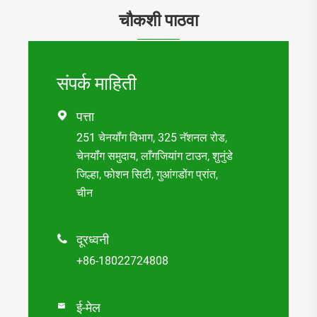
चौकशी पाठवा
संपर्क माहिती
पत्ता

251 चेनयॉंग विभाग, 325 नॅशनल रोड,
चेनयॉंग समुदाय, लाँगजियांग टाउन, शुनुंडे
जिल्हा, फोशन सिटी, गुआंगडोंग प्रांत,
चीन
दूरध्वनी

+86-18022724808
ई-मेल
