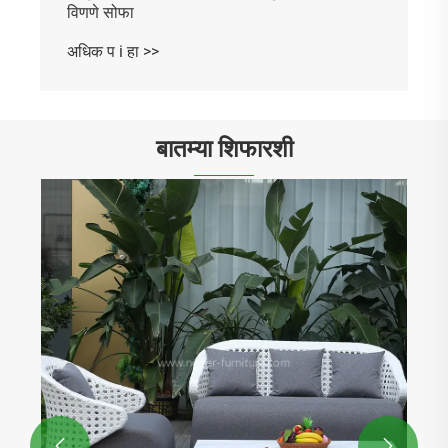
विणणे सोफा
अधिक प i हा >>
बातम्या शिफारशी

