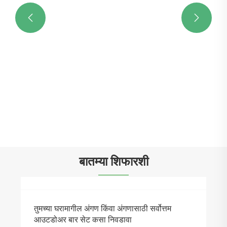


मैदानी बाल्कनी टीक वुड गार्डन सेट
अधिक प i हा >>
बातम्या शिफारशी