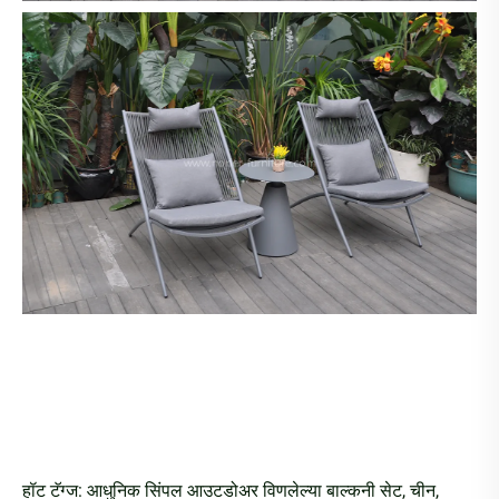
हॉट टॅग्ज: आधुनिक सिंपल आउटडोअर विणलेल्या बाल्कनी सेट, चीन,