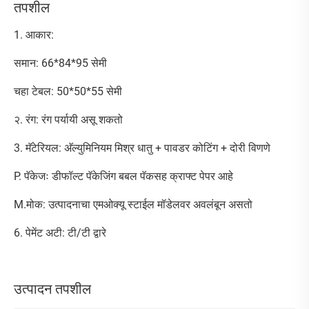
तपशील
1. आकार:
समान: 66*84*95 सेमी
चहा टेबल: 50*50*55 सेमी
२. रंग: रंग पर्यायी असू शकतो
3. मॅटेरियल: अ‍ॅल्युमिनियम मिश्र धातु + पावडर कोटिंग + दोरी विणणे
P. पॅकेजः डीफॉल्ट पॅकेजिंग बबल पॅकसह क्राफ्ट पेपर आहे
M.मोक: उत्पादनाचा एमओक्यू स्टाईल मॉडेलवर अवलंबून असतो
6. पेमेंट अटी: टी/टी द्वारे
उत्पादन तपशील