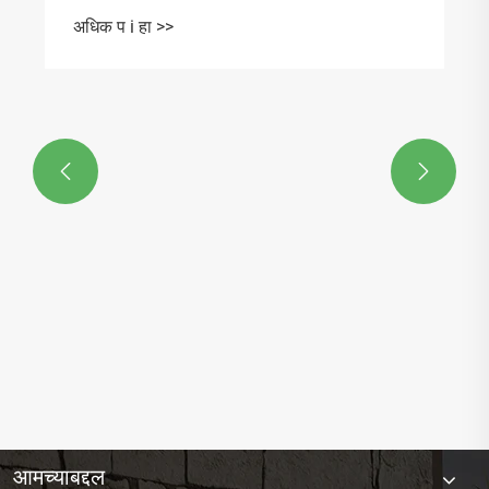


तुमच्या घरामागील अंगण किंवा अंगणासाठी सर्वोत्तम
आउटडोअर बार सेट कसा निवडावा
अधिक प i हा >>