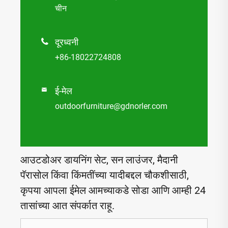
चीन
दूरध्वनी

+86-18022724808
ई-मेल

outdoorfurniture@gdnorler.com
आउटडोअर डायनिंग सेट, सन लाउंजर, मैदानी
पॅरासोल किंवा किंमतींच्या यादीबद्दल चौकशीसाठी,
कृपया आपला ईमेल आमच्याकडे सोडा आणि आम्ही 24
तासांच्या आत संपर्कात राहू.