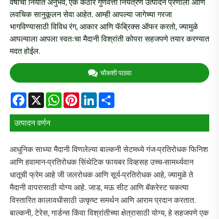
वर्षांचा निर्यात अनुभव, एक कठोर गुणवत्ता नियंत्रण उत्पादन प्रणाली आणि
लवचिक सानुकूलन सेवा आहेत. आम्ही आपल्या जागेच्या गरजा
भागविण्यासाठी विविध रंग, आकार आणि फॅब्रिक्स ऑफर करतो, ज्यामुळे
आपल्याला आपला स्वतःचा मैदानी विश्रांती कोपरा सहजपणे तयार करण्यात
मदत होईल.
चौकशी पाठवा
Facebook
X
WhatsApp
Pinterest
LinkedIn
Share
उत्पादन वर्णन
आधुनिक साध्या मैदानी विणलेल्या बाल्कनी सेटमध्ये गंज-प्रतिरोधक फिनिश
आणि हवामान-प्रतिरोधक सिंथेटिक फायबर विव्हसह उच्च-सामर्थ्यवान
धातूची फ्रेम आहे जी जलरोधक आणि सूर्य-प्रतिरोधक आहे, ज्यामुळे ते
मैदानी वापरासाठी योग्य आहे. जाड, मऊ सीट आणि बॅकरेस्ट चकत्या
विस्तारित कालावधीसाठी उत्कृष्ट समर्थन आणि आराम प्रदान करतात.
बाल्कनी, टेरेस, गार्डन्स किंवा विश्रांतीच्या क्षेत्रासाठी योग्य, हे सहजपणे एक