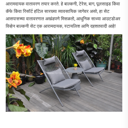
आरामदायक वातावरण तयार करते. हे बाल्कनी, टेरेस, बाग, पूलसाइड किंवा
कॅफे किंवा रिसॉर्ट हॉटेल सारख्या व्यावसायिक जागेवर असो, हा सेट
आसपासच्या वातावरणात अखंडपणे मिसळतो, आधुनिक साध्या आउटडोअर
विव्हेन बाल्कनी सेट एक आरामदायक, स्टायलिश आणि दहशतवादी आहे!