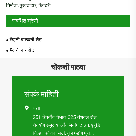
निर्माता, पुरवठादार, फॅक्टरी
संबंधित श्रेणी
मैदानी बाल्कनी सेट
मैदानी बार सेट
चौकशी पाठवा
संपर्क माहिती
पत्ता

251 चेनयॉंग विभाग, 325 नॅशनल रोड,
चेनयॉंग समुदाय, लाँगजियांग टाउन, शुनुंडे
जिल्हा, फोशन सिटी, गुआंगडोंग प्रांत,