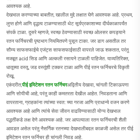
आवश्यक आहे.
देखभाल करण्याच्या बाबतीत, खालील मुद्दे लक्षात घेणे आवश्यक आहे. प्रथम,
लुप्त होणे आणि वृद्धत्व टाळण्यासाठी थेट सूर्यप्रकाशाच्या दीर्घकाळापर्यंत
संपर्क टाळा. दुसरे म्हणजे, स्वच्छ ठेवण्यासाठी स्वच्छ ओलसर कपड्याने
रतन फर्निचरची पृष्ठभाग नियमितपणे पुसून टाका. जर डाग असतील तर
सौम्य साफसफाईचे एजंट्स साफसफाईसाठी वापरले जाऊ शकतात, परंतु
मजबूत acid सिड आणि अल्कली रसायने टाळली पाहिजेत. याव्यतिरिक्त,
धातूच्या वस्तू, जड वस्तूंशी टक्कर टाळा आणि पीई रतन फर्निचरचे विकृती
रोखू.
एकंदरीत,
पीई इमिटेशन रतन फर्निचर
अद्वितीय देखावा, चांगली टिकाऊपणा
आणि सोयीची आहे, परंतु काही कमतरता देखील आहेत. निवडताना आणि
वापरताना, ग्राहकांना त्यांच्या स्वत: च्या गरजा आणि प्राधान्ये वजन करणे
आवश्यक आहे आणि त्यांचे सेवा जीवन वाढविण्यासाठी योग्य देखभाल
पद्धतींकडे लक्ष देणे आवश्यक आहे. जर आपल्याला रतन फर्निचरची शैली
आवडत असेल परंतु नैसर्गिक रतनच्या देखभालीबद्दल काळजी असेल तर पीई
इमिटेशन रतन फर्निचर ही चांगली निवड आहे.