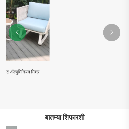


मैदानी हवामान प्रतिरोधक सागवान लाकूड रतन सोफा
सेट
अधिक प i हा >>
बातम्या शिफारशी