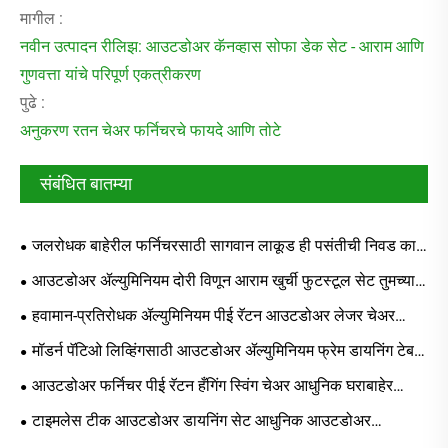
मागील :
नवीन उत्पादन रीलिझ: आउटडोअर कॅनव्हास सोफा डेक सेट - आराम आणि
गुणवत्ता यांचे परिपूर्ण एकत्रीकरण
पुढे :
अनुकरण रतन चेअर फर्निचरचे फायदे आणि तोटे
संबंधित बातम्या
जलरोधक बाहेरील फर्निचरसाठी सागवान लाकूड ही पसंतीची निवड का
आहे जी दशके टिकते?
आउटडोअर ॲल्युमिनियम दोरी विणून आराम खुर्ची फुटस्टूल सेट तुमच्या
बाहेरच्या राहण्याच्या जागेचे रूपांतर कसे करू शकतो
हवामान-प्रतिरोधक ॲल्युमिनियम पीई रॅटन आउटडोअर लेजर चेअर
तुमच्या बाहेरच्या राहण्याच्या जागेचे रूपांतर कसे करू शकते
मॉडर्न पॅटिओ लिव्हिंगसाठी आउटडोअर ॲल्युमिनियम फ्रेम डायनिंग टेबल
आणि खुर्च्या का निवडा
आउटडोअर फर्निचर पीई रॅटन हँगिंग स्विंग चेअर आधुनिक घराबाहेर
राहण्यासाठी योग्य पर्याय का आहे?
टाइमलेस टीक आउटडोअर डायनिंग सेट आधुनिक आउटडोअर
स्पेसेसमध्ये नैसर्गिक लालित्य आणतो