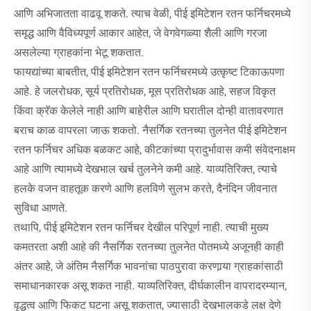
आणि अभिजातता वाढवू शकते. त्याच वेळी, पीई इमिटेशन रतन फर्निचरमध्ये
समृद्ध आणि वैविध्यपूर्ण आकार आहेत, जे वेगवेगळ्या शैली आणि गरजा
असलेल्या ग्राहकांना भेटू शकतात.
फायद्यांच्या बाबतीत, पीई इमिटेशन रतन फर्निचरमध्ये उत्कृष्ट टिकाऊपणा
आहे. हे जलरोधक, सूर्य प्रतिरोधक, मूस प्रतिरोधक आहे, सहज विकृत
किंवा क्रॅक केलेले नाही आणि बाहेरील आणि घरातील दोन्ही वातावरणात
बराच काळ वापरला जाऊ शकतो. नैसर्गिक रतनच्या तुलनेत पीई इमिटेशन
रतन फर्निचर अधिक बळकट आहे, कीटकांच्या प्रादुर्भावास कमी संवेदनाक्षम
आहे आणि त्यामध्ये देखभाल खर्च तुलनेने कमी आहे. याव्यतिरिक्त, त्याचे
हलके वजन वाहतूक करणे आणि हलविणे सुलभ करते, दैनंदिन जीवनात
सुविधा आणते.
तथापि, पीई इमिटेशन रतन फर्निचर देखील परिपूर्ण नाही. त्याची मुख्य
कमतरता अशी आहे की नैसर्गिक रतनच्या तुलनेत पोतमध्ये अजूनही काही
अंतर आहे, जे अंतिम नैसर्गिक भावनांचा पाठपुरावा करणार्‍या ग्राहकांसाठी
समाधानकारक असू शकत नाही. याव्यतिरिक्त, दीर्घकालीन वापरादरम्यान,
वृद्धत्व आणि फिकट घटना असू शकतात, ज्यासाठी देखभालकडे लक्ष देणे