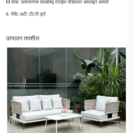
M.मोक: उत्पादनाचा एमओक्यू स्टाईल मॉडेलवर अवलंबून असतो
6. पेमेंट अटी: टी/टी द्वारे
उत्पादन तपशील