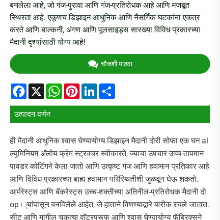
बनलेला आहे, जो गंज-पुरावा आणि गंज-प्रतिरोधक आहे आणि मजबूत
स्थिरता आहे. एकूणच डिझाइन आधुनिक आणि नैसर्गिक घटकांना एकत्र
करते आणि बाल्कनी, अंगण आणि पूलसाइड्स सारख्या विविध प्रकारच्या
मैदानी दृश्यांसाठी योग्य आहे!
चौकशी पाठवा
Facebook
X
WhatsApp
Pinterest
LinkedIn
Share
उत्पादन वर्णन
ही मैदानी आधुनिक श्वास घेण्यायोग्य डिझाइन मैदानी दोरी सोफा एक घन al
ल्युमिनियम अ‍ॅलोय फ्रेम स्ट्रक्चर स्वीकारते, ज्याचा उपचार उच्च-तापमान
पावडर कोटिंगने केला जातो आणि उत्कृष्ट गंज आणि हवामान प्रतिकार आहे
आणि विविध प्रकारच्या बाह्य हवामान परिस्थितीशी जुळवून घेऊ शकतो.
आर्मरेस्ट्स आणि बॅकरेस्ट्स उच्च-शक्तीच्या अतिनील-प्रतिरोधक मैदानी दो
op ्यांपासून बनविलेले आहेत, जे हाताने विणण्याद्वारे बारीक रचले जातात.
सीट आणि मागील चकत्या वॉटरप्रूफ आणि श्वास घेण्यायोग्य फॅब्रिक्सने