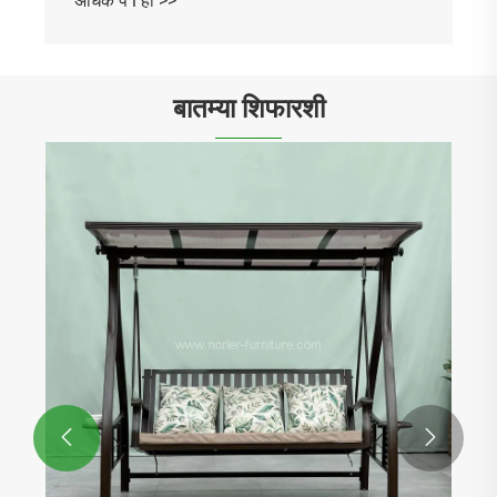
बातम्या शिफारशी
Norler Furniture ने 2026 साठी नवीन आउटडोअर
डायनिंग टेबल आणि चेअर कलेक्शन लाँच केले
अधिक प i हा >>

