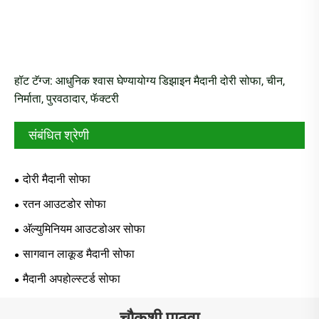
हॉट टॅग्ज: आधुनिक श्वास घेण्यायोग्य डिझाइन मैदानी दोरी सोफा, चीन,
निर्माता, पुरवठादार, फॅक्टरी
संबंधित श्रेणी
दोरी मैदानी सोफा
रतन आउटडोर सोफा
अ‍ॅल्युमिनियम आउटडोअर सोफा
सागवान लाकूड मैदानी सोफा
मैदानी अपहोल्स्टर्ड सोफा
चौकशी पाठवा