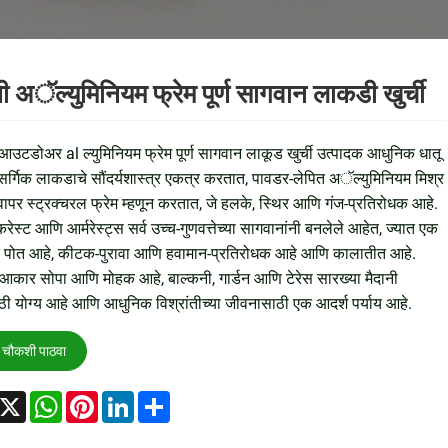
नी अॅल्युमिनियम फ्रेम पूर्ण सागवान लाकडी खुर्ची
उटडोअर al ल्युमिनियम फ्रेम पूर्ण सागवान लाकूड खुर्ची उत्पादक आधुनिक धातू
र्गिक लाकडाचे सौंदर्यशास्त्र एकत्र करतात, पावडर-लेपित अॅल्युमिनियम मिश्र
वापर स्ट्रक्चरल फ्रेम म्हणून करतात, जे हलके, स्थिर आणि गंज-प्रतिरोधक आहे.
करेस्ट आणि आर्मरेस्ट्स सर्व उच्च-गुणवत्तेच्या सागवानांनी बनलेले आहेत, ज्यात एक
िक पोत आहे, कीटक-पुरावा आणि हवामान-प्रतिरोधक आहे आणि कालातीत आहे.
कार सोपा आणि मोहक आहे, बाल्कनी, गार्डन आणि टेरेस सारख्या मैदानी
ठी योग्य आहे आणि आधुनिक विश्रांतीच्या जीवनासाठी एक आदर्श पर्याय आहे.
चौकशी पाठवा
acebook
X
WhatsApp
Pinterest
LinkedIn
Share