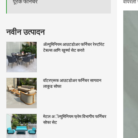
पूरक फर्निचर
वापरली ज
नवीन उत्पादन
अ‍ॅल्युमिनियम आउटडोअर फर्निचर रेस्टॉरंट
टेबल्स आणि खुर्च्या सेट करते
वॉटरप्रूफ आउटडोअर फर्निचर सागवान
लाकूड सोफा
मेटल अॅल्युमिनियम फ्रेम विभागीय फर्निचर
सोफा सेट