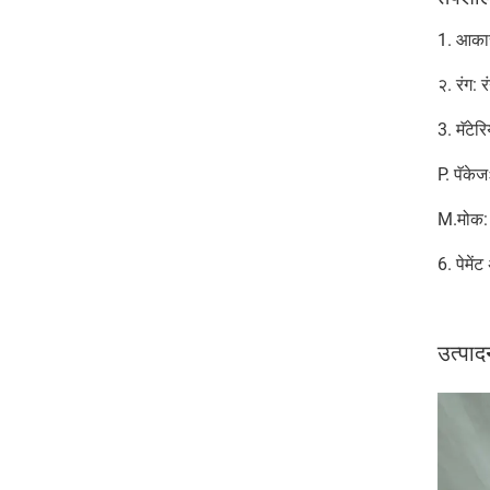
1. आका
२. रंग: 
3. मॅटे
P. पॅकेज
M.मोक: 
6. पेमेंट
उत्पा