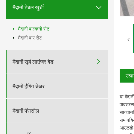

मैदानी टेबल खुर्ची
मैदानी बाल्कनी सेट
मैदानी बार सेट

मैदानी सूर्य लाउंजर बेड
उत्प
मैदानी हँगिंग चेअर
या मैदान
पावडरसह 
मैदानी पॅरासोल
सागवाना
समन्वयित
आउटडोअर 