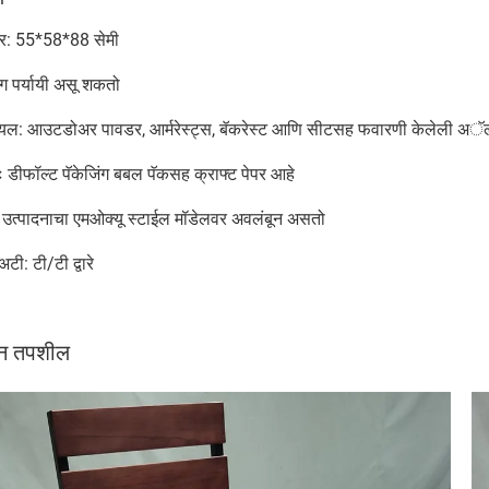
र: 55*58*88 सेमी
रंग पर्यायी असू शकतो
रियल: आउटडोअर पावडर, आर्मरेस्ट्स, बॅकरेस्ट आणि सीटसह फवारणी केलेली अॅल्
ः डीफॉल्ट पॅकेजिंग बबल पॅकसह क्राफ्ट पेपर आहे
उत्पादनाचा एमओक्यू स्टाईल मॉडेलवर अवलंबून असतो
 अटी: टी/टी द्वारे
दन तपशील