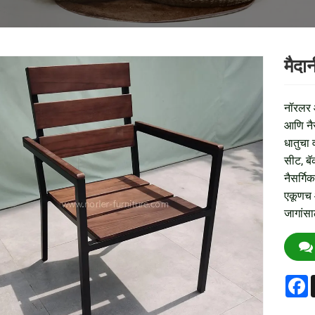
मैदा
नॉरलर आ
आणि नैस
धातुचा 
सीट, बॅ
नैसर्ग
एकूणच आ
जागांसा
F