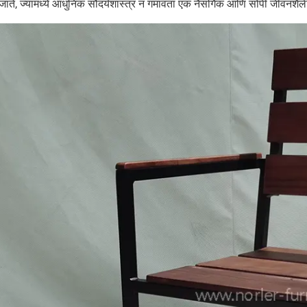
ाते, ज्यामध्ये आधुनिक सौंदर्यशास्त्र न गमावता एक नैसर्गिक आणि सोपी जीवनशैली