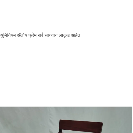
युमिनियम अ‍ॅलोय फ्रेम सर्व सागवान लाकूड आहेत