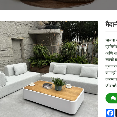
मैदा
चायना 
प्रतिरो
आणि सह
त्याची 
प्रकारच
सामग्री
करण्यास
जीवनशै
F