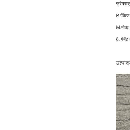
फ्रेमपा
P. पॅकेज
M.मोक: 
6. पेमेंट
उत्पा