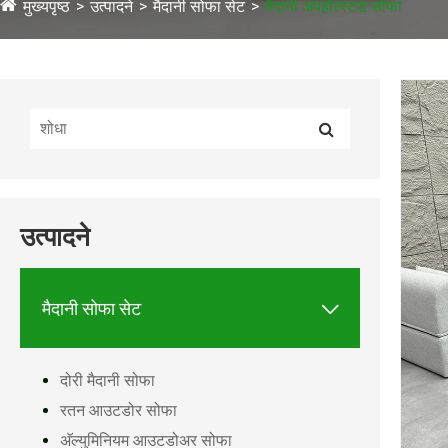
मुख्यपृष्ठ
उत्पादने
मैदानी सोफा सेट
मैदानी अपहोल्स्टर्ड सोफा
उत्पादने

मैदानी सोफा सेट
दोरी मैदानी सोफा
रतन आउटडोर सोफा
अ‍ॅल्युमिनियम आउटडोअर सोफा