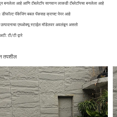
सून बनलेला आहे आणि टॅबलेटॉप सागवान लाकडी टॅब्लेटॉपचा बनलेला आहे
ः डीफॉल्ट पॅकेजिंग बबल पॅकसह क्राफ्ट पेपर आहे
उत्पादनाचा एमओक्यू स्टाईल मॉडेलवर अवलंबून असतो
 अटी: टी/टी द्वारे
दन तपशील