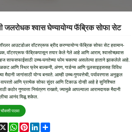
नी जलरोधक श्वास घेण्यायोग्य फॅब्रिक सोफा सेट
नॉरलर आउटडोअर वॉटरप्रूफ ब्रीद करण्यायोग्य फॅब्रिक सोफा सेट हवामान-
धक, वॉटरप्रूफ फॅब्रिकपासून तयार केले गेले आहे आणि आराम, श्वासोच्छवास
ज साफसफाईसाठी उच्च-घनतेच्या फोम चकत्या असलेल्या हाताने झाकलेले आहे.
बळकट आणि स्थिर फ्रेम बाल्कनी, अंगण, गार्डन्स आणि पूलसाइड्ससह विविध
्या मैदानी जागांसाठी योग्य बनवते. आम्ही उच्च-गुणवत्तेची, पर्यावरणास अनुकूल
 वापरतो आणि प्रत्येक सोफा सुंदर आणि टिकाऊ दोन्ही आहे हे सुनिश्चित
ाठी कठोर गुणवत्ता नियंत्रण राखतो, ज्यामुळे आपल्याला आरामदायक मैदानी
लीचा आनंद मिळू शकेल.
चौकशी पाठवा
acebook
X
WhatsApp
Pinterest
LinkedIn
Share