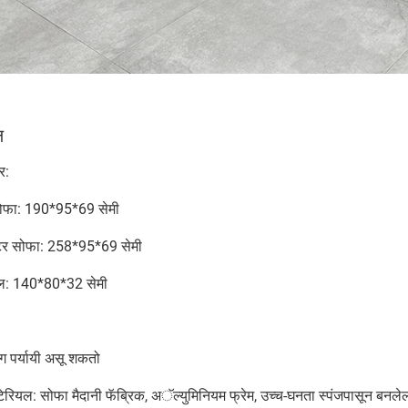
ल
र:
ोफा: 190*95*69 सेमी
टर सोफा: 258*95*69 सेमी
बल: 140*80*32 सेमी
रंग पर्यायी असू शकतो
ेरियल: सोफा मैदानी फॅब्रिक, अॅल्युमिनियम फ्रेम, उच्च-घनता स्पंजपासून बनलेला