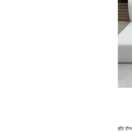
हॉट टॅग्