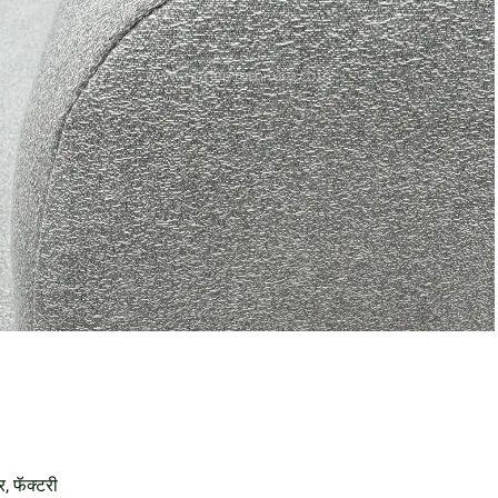
र, फॅक्टरी