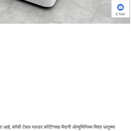
E-Mail
 आहे, कॉफी टेबल पावडर कोटिंगसह मैदानी अ‍ॅल्युमिनियम मिश्र धातुच्या