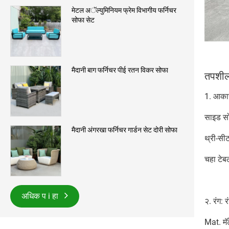
मेटल अॅल्युमिनियम फ्रेम विभागीय फर्निचर
सोफा सेट
मैदानी बाग फर्निचर पीई रतन विकर सोफा
तपशी
1. आका
साइड स
मैदानी अंगरखा फर्निचर गार्डन सेट दोरी सोफा
थ्री-सी
चहा टे
अधिक प i हा
२. रंग: 
Mat. मॅट